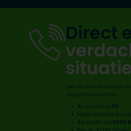
Direct 
verdac
situati
Een verdachte situatie m
volgende nummers:
Bij spoed bel
112
Meldmisdaad Anon
Bel politie via
0900 
Ben je op het terrei