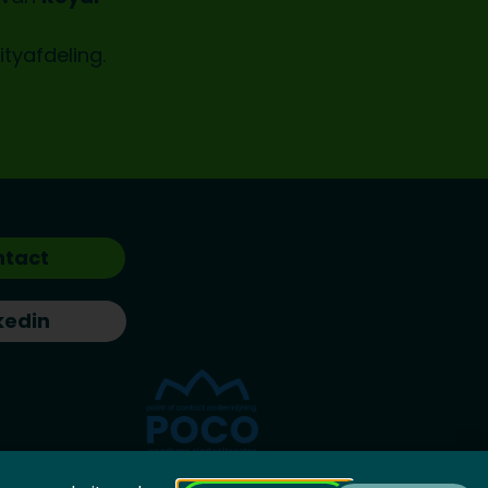
ityafdeling.
ntact
kedin