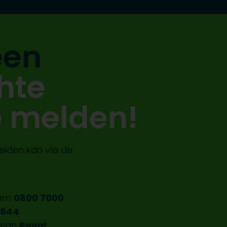
een
hte
e melden!
elden kan via de
iem
0800 7000
8844
n van
Royal