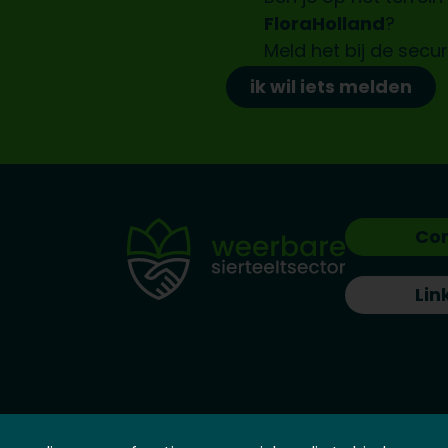
FloraHolland
?
Meld het bij de
secur
ik wil iets melden
Co
Lin