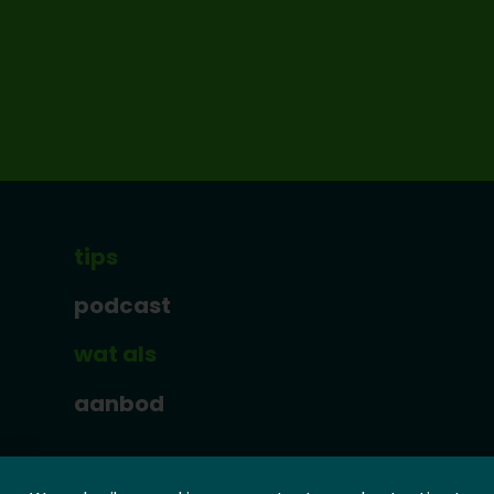
tips
podcast
wat als
aanbod