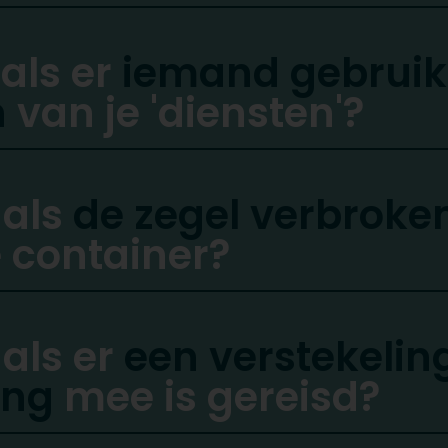
 als er
iemand gebruik 
n
van je 'diensten'?
 als
de zegel verbroken
 container?
 als er
een verstekeling
ing
mee is gereisd?