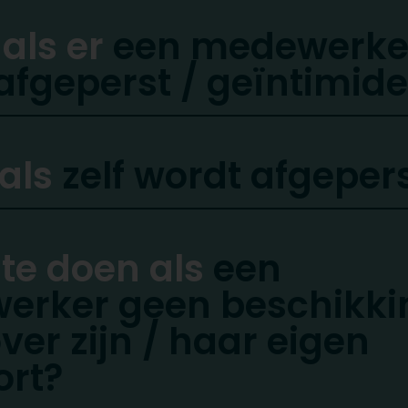
 als er
een medewerke
afgeperst / geïntimid
 als
zelf wordt afgeper
 te doen als
een
erker geen beschikki
ver zijn / haar eigen
ort?