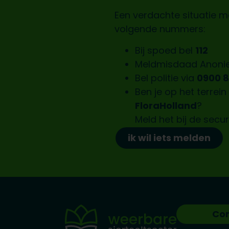
Een verdachte situatie m
volgende nummers:
Bij spoed bel
112
Meldmisdaad Anon
Bel politie via
0900 
Ben je op het terrei
FloraHolland
?
Meld het bij de
secur
ik wil iets melden
Co