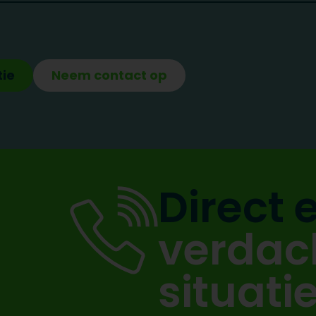
tie
Neem contact op
Direct 
verdac
situati