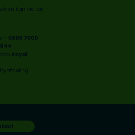
elden kan via de
iem
0800 7000
8844
n van
Royal
ityafdeling.
ntact