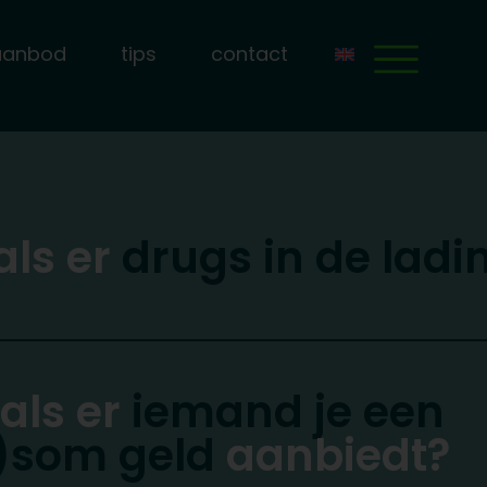
aanbod
tips
contact
als er
drugs in de ladi
 als er
iemand je een
)som geld
aanbiedt?