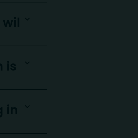
wil
 is
 in