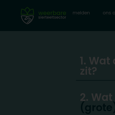
melden
ons 
1. Wat 
zit?
2. Wat
(grote