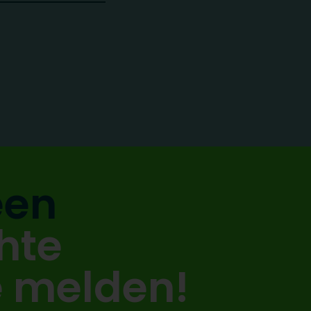
een
hte
e melden!