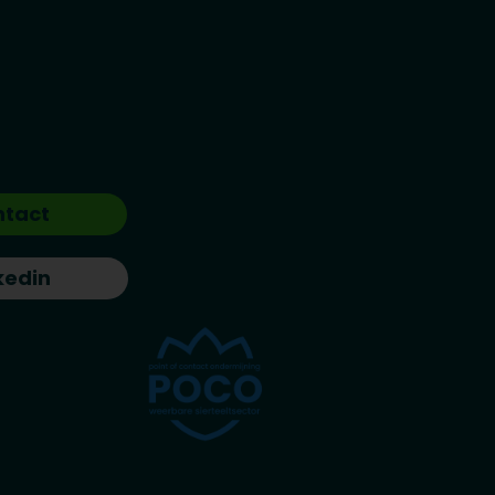
ntact
kedin