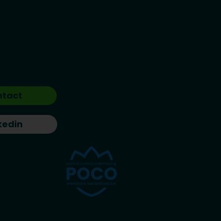
ntact
kedin