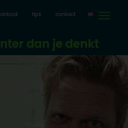
aanbod
tips
contact
anter dan je denkt