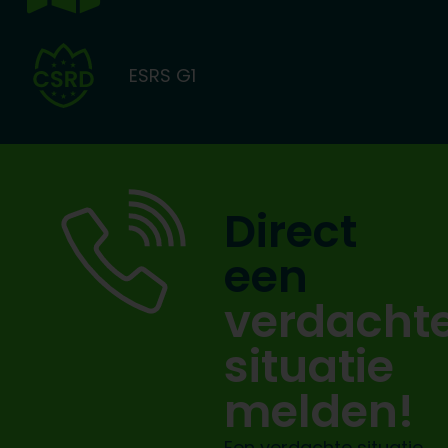
ESRS G1
Direct
een
verdacht
situatie
melden!
Een verdachte situatie