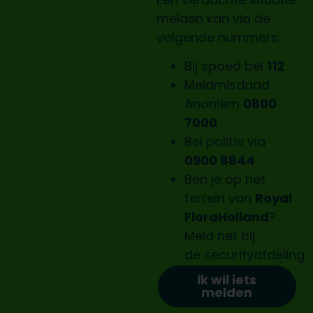
melden kan via de
volgende nummers:
Bij spoed bel
112
Meldmisdaad
Anoniem
0800
7000
Bel politie via
0900 8844
Ben je op het
terrein van
Royal
FloraHolland
?
Meld het bij
de
securityafdeling.
ik wil iets
melden